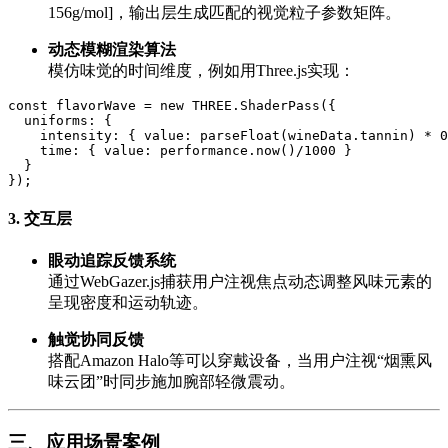
156g/mol]，输出层生成匹配的视觉粒子参数矩阵。
动态模糊渲染算法
模仿味觉的时间维度，例如用Three.js实现：
const flavorWave = new THREE.ShaderPass({

  uniforms: {

    intensity: { value: parseFloat(wineData.tannin) * 0
    time: { value: performance.now()/1000 }

  }

3.
交互层
眼动追踪反馈系统
通过WebGazer.js捕获用户注视焦点动态调整风味元素的
呈现密度和运动轨迹。
触觉协同反馈
搭配Amazon Halo等可以穿戴设备，当用户注视“烟熏风
味云团”时同步施加腕部轻微震动。
三、应用场景案例