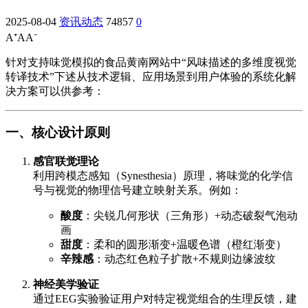
2025-08-04
资讯动态
74857
0
A⁺
A
A⁻
针对支持味觉模拟的食品黄南网站中“风味描述的多维度视觉
转译技术”下述从技术逻辑、应用场景到用户体验的系统化解
决方案可以供参考：
一、核心设计原则
感官联觉理论
利用跨模态感知（Synesthesia）原理，将味觉的化学信
号与视觉的物理信号建立映射关系。例如：
酸度
：尖锐几何形状（三角形）+动态破裂气泡动
画
甜度
：柔和的圆形渐变+温暖色谱（橙红渐变）
辛辣感
：动态红色粒子扩散+不规则边缘波纹
神经美学验证
通过EEG实验验证用户对特定视觉组合的生理反馈，建