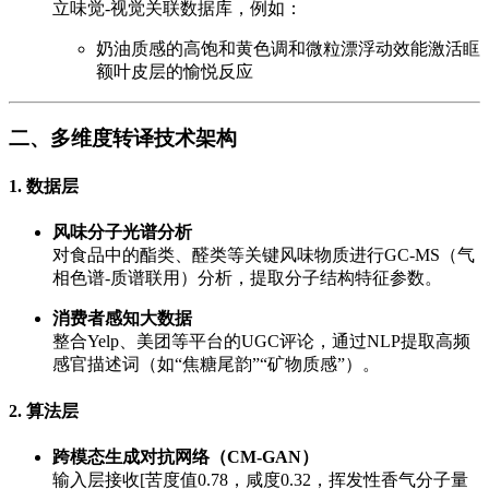
立味觉-视觉关联数据库，例如：
奶油质感的高饱和黄色调和微粒漂浮动效能激活眶
额叶皮层的愉悦反应
二、多维度转译技术架构
1.
数据层
风味分子光谱分析
对食品中的酯类、醛类等关键风味物质进行GC-MS（气
相色谱-质谱联用）分析，提取分子结构特征参数。
消费者感知大数据
整合Yelp、美团等平台的UGC评论，通过NLP提取高频
感官描述词（如“焦糖尾韵”“矿物质感”）。
2.
算法层
跨模态生成对抗网络（CM-GAN）
输入层接收[苦度值0.78，咸度0.32，挥发性香气分子量