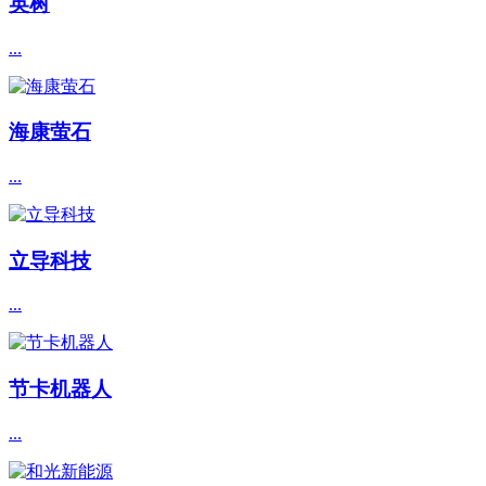
英树
...
海康萤石
...
立导科技
...
节卡机器人
...